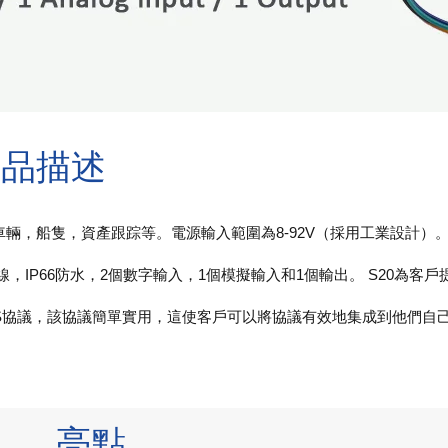
產品描述
車輛，船隻，資產跟踪等。電源輸入範圍為8-92V（採用工業設計）
M天線，IP66防水，2個數字輸入，1個模擬輸入和1個輸出。 S20為客
1 GPRS協議，該協議簡單實用，這使客戶可以將協議有效地集成到他們
亮點