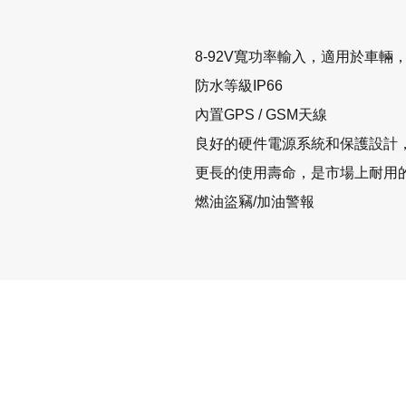
8-92V寬功率輸入，適用於車
防水等級IP66
內置GPS / GSM天線
良好的硬件電源系統和保護設計
更長的使用壽命，是市場上耐用
燃油盜竊/加油警報