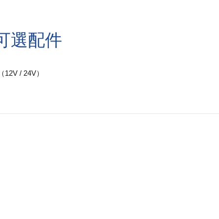
可選配件
2V / 24V）
支持
公司
裝燃油傳感器
關於我們
用戶指南
消息
 image monitor
配置工具
質量控制
l monitoring
視頻
資質認證
l installation way
平台合作夥伴
感言
 solution
平台合作夥伴