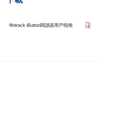
fifotrack iButton閱讀器用戶指南
產品
解決方案
車輛追踪器
車輛的原裝燃油傳感器
Fishing boat image monitor
車輛追踪器
Generator fuel monitoring
Fuel sensor
配件
SOS alarm wall installation way
Thailand DLT solution
配件